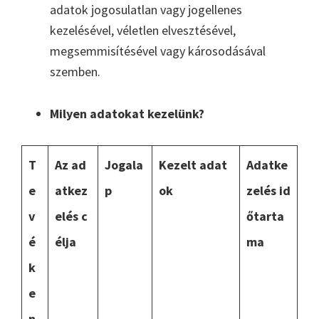
adatok jogosulatlan vagy jogellenes
kezelésével, véletlen elvesztésével,
megsemmisítésével vagy károsodásával
szemben.
Milyen adatokat kezelünk?
T
Az ad
Jogala
Kezelt adat
Adatke
e
atkez
p
ok
zelés id
v
elés c
őtarta
é
élja
ma
k
e
n