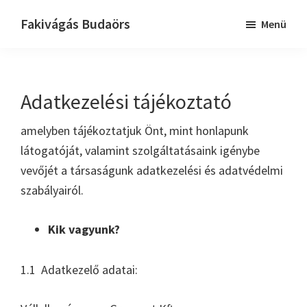
Skip
Ugrás
Fakivágás Budaörs
Menü
to
az
Fakivagas
main
elsődleges
Budaörs
content
oldalsávhoz
Adatkezelési tájékoztató
amelyben tájékoztatjuk Önt, mint honlapunk
látogatóját, valamint szolgáltatásaink igénybe
vevőjét a társaságunk adatkezelési és adatvédelmi
szabályairól.
Kik vagyunk?
1.1 Adatkezelő adatai: