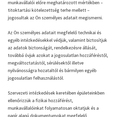
munkavállalói előre meghatározott mértékben –
titoktartási kötelezettség terhe mellett –
jogosultak az Ön személyes adatait megismerni.
Az Ön személyes adatait megfelelő technikai és
egyéb intézkedésekkel védjük, valamint biztosítjuk
az adatok biztonságát, rendelkezésre állását,
továbbá óvjuk azokat a jogosulatlan hozzáféréstől,
megváltoztatástól, sérülésektől illetve
nyilvánosságra hozataltól és bármilyen egyéb
jogosulatlan felhasználástól.
Szervezeti intézkedések keretében épületeinkben
ellenőrizzük a fizikai hozzáférést,
munkavállalóinkat folyamatosan oktatjuk és a
papír alapú dokumentumokat megfelelő