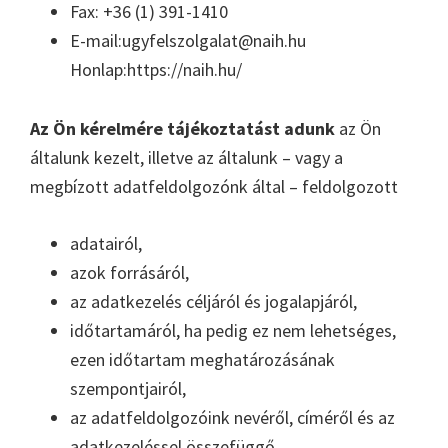
Fax: +36 (1) 391-1410
E-mail:ugyfelszolgalat@naih.hu
Honlap:https://naih.hu/
Az Ön kérelmére tájékoztatást adunk
az Ön
általunk kezelt, illetve az általunk – vagy a
megbízott adatfeldolgozónk által – feldolgozott
adatairól,
azok forrásáról,
az adatkezelés céljáról és jogalapjáról,
időtartamáról, ha pedig ez nem lehetséges,
ezen időtartam meghatározásának
szempontjairól,
az adatfeldolgozóink nevéről, címéről és az
adatkezeléssel összefüggő