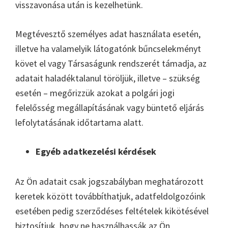
visszavonása után is kezelhetünk.
Megtévesztő személyes adat használata esetén,
illetve ha valamelyik látogatónk bűncselekményt
követ el vagy Társaságunk rendszerét támadja, az
adatait haladéktalanul töröljük, illetve – szükség
esetén – megőrizzük azokat a polgári jogi
felelősség megállapításának vagy büntető eljárás
lefolytatásának időtartama alatt.
Egyéb adatkezelési kérdések
Az Ön adatait csak jogszabályban meghatározott
keretek között továbbíthatjuk, adatfeldolgozóink
esetében pedig szerződéses feltételek kikötésével
biztosítjuk, hogy ne használhassák az Ön