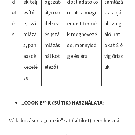
d
ek telj
ogszab
dott adatoko
zámlázá
el
esítés
ályi ren
n túl: a megr
s alapjá
é
e, szá
delkez
endelt termé
ul szolg
s
mlázá
és (szá
k megnevezé
áló irat
s, pan
mlázás
se, mennyisé
okat 8 é
aszok
nál köt
ge és ára
vig őrizz
kezelé
elező)
ük
se
„COOKIE”-K (SÜTIK) HASZNÁLATA:
Vállalkozásunk „cookie”kat (sütiket) nem használ.