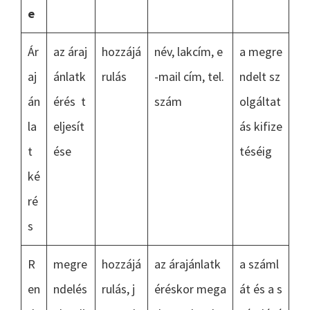
e
Ár
az áraj
hozzájá
név, lakcím, e
a megre
aj
ánlatk
rulás
-mail cím, tel.
ndelt sz
án
érés t
szám
olgáltat
la
eljesít
ás kifize
t
ése
téséig
ké
ré
s
R
megre
hozzájá
az árajánlatk
a száml
en
ndelés
rulás, j
éréskor mega
át és a s