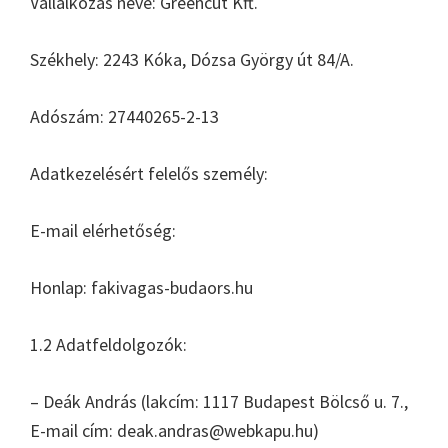
Vállalkozás neve: Greencut Kft.
Székhely: 2243 Kóka, Dózsa György út 84/A.
Adószám: 27440265-2-13
Adatkezelésért felelős személy:
E-mail elérhetőség:
Honlap: fakivagas-budaors.hu
1.2 Adatfeldolgozók:
– Deák András (lakcím: 1117 Budapest Bölcső u. 7.,
E-mail cím: deak.andras@webkapu.hu)