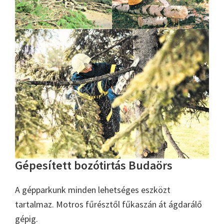
Gépesített bozótirtás Budaörs
A gépparkunk minden lehetséges eszközt
tartalmaz. Motros fűrésztől fűkaszán át ágdarálő
gépig.