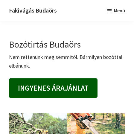
Skip
Ugrás
Fakivágás Budaörs
Menü
to
az
Fakivagas
main
elsődleges
Budaörs
content
oldalsávhoz
Bozótirtás Budaörs
Nem rettenünk meg semmitől. Bármilyen bozóttal
elbánunk.
INGYENES ÁRAJÁNLAT